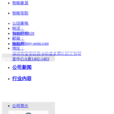
智能家居
智能安防
联系我们
智能家电
电话：
智能照明
18118739028
邮箱：
Sales@ferry-semi.com
物联网
地址：
深圳市宝安区西乡街道龙腾社区汇智研
发中心A座1402-1403
新闻中心
公司新闻
行业内容
证书名称
关于我们
微信
证书简单文字介绍
公司简介