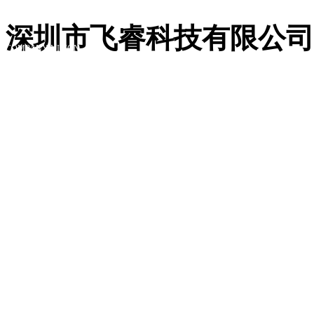
公司愿景
深圳市飞睿科技有限公司
COMPANY VISION
公司愿景
COMPANY VISION
致力于把丰富多样的数据和信息通过简易可得的方式带入每个
建万物互联的智能世界：让无处不在的联接，智能我们彼此的