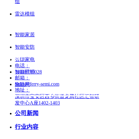
组
用。
雷达模组
解决方案
ꄴ
前一个：
无
ꄲ
后一个：
无
智能家居
智能安防
联系我们
智能家电
电话：
智能照明
18118739028
邮箱：
Sales@ferry-semi.com
物联网
地址：
深圳市宝安区西乡街道龙腾社区汇智研
发中心A座1402-1403
新闻中心
公司新闻
行业内容