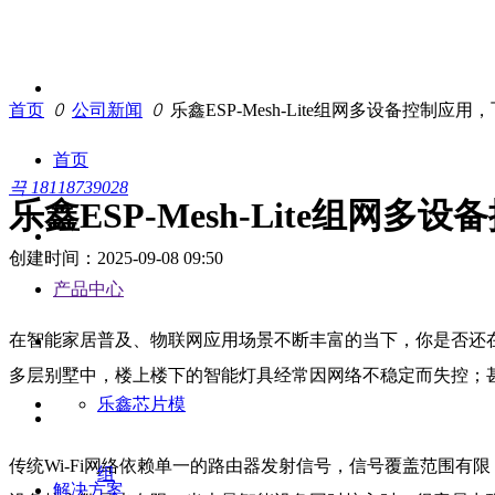
首页
ꄲ
公司新闻
ꄲ
乐鑫ESP-Mesh-Lite组网多设备控制
首页
끅
18118739028
乐鑫ESP-Mesh-Lite组
创建时间：
2025-09-08
09:50
产品中心
在智能家居普及、物联网应用场景不断丰富的当下，你是否还在
多层别墅中，楼上楼下的智能灯具经常因网络不稳定而失控；
乐鑫芯片模
传统Wi-Fi网络依赖单一的路由器发射信号，信号覆盖范围有
组
解决方案