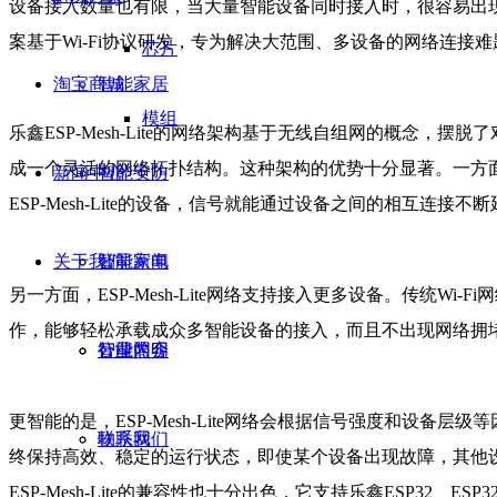
设备接入数量也有限，当大量智能设备同时接入时，很容易出现网络拥堵
案基于Wi-Fi协议研发，专为解决大范围、多设备的网络连接
芯片
淘宝商城
智能家居
模组
乐鑫ESP-Mesh-Lite的网络架构基于无线自组网的概念，摆
成一个灵活的网络拓扑结构。​这种架构的优势十分显著。一方
新闻中心
智能安防
ESP-Mesh-Lite的设备，信号就能通过设备之间的相互连接
关于我们
智能家电
公司新闻
另一方面，ESP-Mesh-Lite网络支持接入更多设备。传统Wi
作，能够轻松承载成众多智能设备的接入，而且不出现网络拥堵
智能照明
行业内容
公司简介
更智能的是，ESP-Mesh-Lite网络会根据信号强度和设
物联网
联系我们
终保持高效、稳定的运行状态，即使某个设备出现故障，其他
ESP-Mesh-Lite的兼容性也十分出色，它支持乐鑫ESP32、ESP