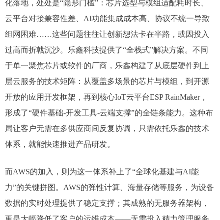
化落地，处处是“隐形门槛”：芯片选型与模组适配耗时长、
云平台对接兼容性差、AI功能集成成本高、协议不统一导致
组网困难……这些问题往往让创新想法卡在半路，或因投入
过高而折戟沉沙。乐鑫科技提供了“全栈式”解决方案。不同
于单一聚焦芯片或软件的厂商，乐鑫构建了从底层硬件到上
层云服务的技术矩阵：从覆盖多场景的芯片与模组，到开源
开放的应用开发框架，再到核心IoT云平台ESP RainMaker，
形成了“硬件基础-开发工具-云端支撑”的全链条能力。这种布
局让客户无需在多供应商间反复协调，只需依托乐鑫的技术
体系，就能快速推进产品研发。
而AWS的加入，则为这一体系补上了“全球化基建与AI能
力”的关键拼图。AWS的弹性计算、海量存储等服务，为设备
数据的实时处理提供了稳定支撑；其成熟的无服务器架构，
更是大幅降低了客户的运维成本——无需投入精力管理服务