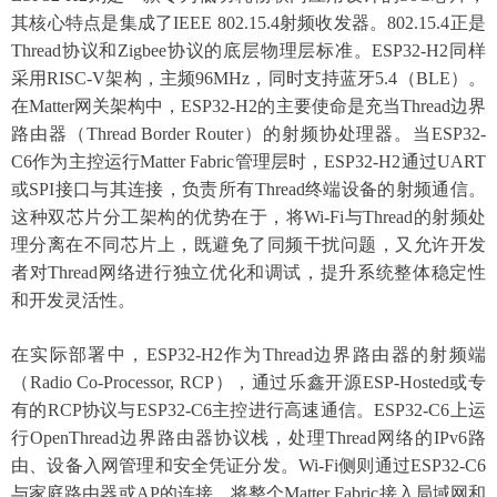
其核心特点是集成了IEEE 802.15.4射频收发器。802.15.4正是
Thread协议和Zigbee协议的底层物理层标准。ESP32-H2同样
采用RISC-V架构，主频96MHz，同时支持蓝牙5.4（BLE）。
在Matter网关架构中，ESP32-H2的主要使命是充当Thread边界
路由器（Thread Border Router）的射频协处理器。当ESP32-
C6作为主控运行Matter Fabric管理层时，ESP32-H2通过UART
或SPI接口与其连接，负责所有Thread终端设备的射频通信。
这种双芯片分工架构的优势在于，将Wi-Fi与Thread的射频处
理分离在不同芯片上，既避免了同频干扰问题，又允许开发
者对Thread网络进行独立优化和调试，提升系统整体稳定性
和开发灵活性。
在实际部署中，
ESP32-H2作为Thread边界路由器的射频端
（Radio Co-Processor, RCP），通过乐鑫开源ESP-Hosted或专
有的RCP协议与ESP32-C6主控进行高速通信。ESP32-C6上运
行OpenThread边界路由器协议栈，处理Thread网络的IPv6路
由、设备入网管理和安全凭证分发。Wi-Fi侧则通过ESP32-C6
与家庭路由器或AP的连接，将整个Matter Fabric接入局域网和