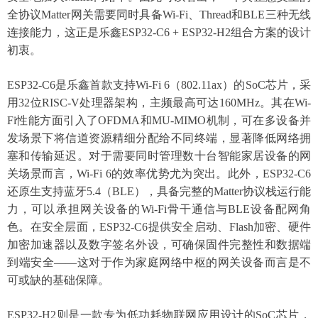
全协议Matter网关需要同时具备Wi-Fi、Thread和BLE三种无线
连接能力，这正是乐鑫ESP32-C6 + ESP32-H2组合方案的设计
初衷。
ESP32-C6是乐鑫首款支持Wi-Fi 6（802.11ax）的SoC芯片，采
用32位RISC-V处理器架构，主频最高可达160MHz。其在Wi-
Fi性能方面引入了OFDMA和MU-MIMO机制，可在多设备并
发场景下将信道资源精细分配给不同终端，显著降低网络拥
塞和传输延迟。对于需要同时管理数十台智能家居设备的网
关场景而言，Wi-Fi 6的效率优势尤为突出。此外，ESP32-C6
还原生支持蓝牙5.4（BLE），具备完整的Matter协议栈运行能
力，可以承担网关设备的Wi-Fi骨干通信与BLE设备配网角
色。在安全层面，ESP32-C6提供安全启动、Flash加密、硬件
加密加速器以及数字签名外设，可确保固件完整性和数据端
到端安全——这对于作为家庭网络中枢的网关设备而言是不
可或缺的基础保障。
ESP32-H2则是一款专为低功耗物联网应用设计的SoC芯片，