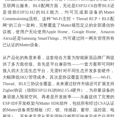
互联网云服务。BLE配网方面，无论是ESP32-C6自带BLE还
是借助ESP32-H2的BLE能力，均可完成新设备的Matter
Commissioning流程。这种"Wi-Fi主控 + Thread RCP + BLE配
网"的三合一架构，完整覆盖了Matter规范定义的全部通信协
议栈，使用户无论使用Apple Home、Google Home、Amazon
Alexa还是Samsung SmartThings，均可通过同一网关管理所有
已认证的Matter设备。
从产品化的角度来看，这套组合方案为智能家居品牌厂商提
供了多方面价值。首先是平台兼容性
——一套方案即可同时
接入四大主流生态平台，无需针对不同生态开发多套硬件，
大幅降低SKU管理成本。其次是协议覆盖完整性——Wi-Fi、
Thread、BLE三协议全覆盖，未来通过软件升级还可扩展支持
Zigbee协议（借助ESP32-H2的802.15.4硬件），为存量设备的
兼容接入预留空间。再者是开发效率——乐鑫提供了完整的
ESP-IDF开发框架与Matter SDK组件，包括所有经过CSA认证
的Matter设备类型模板（灯、锁、传感器、窗帘、温控器、电
视等），开发者无需从零实现协议栈即可快速完成产品原型