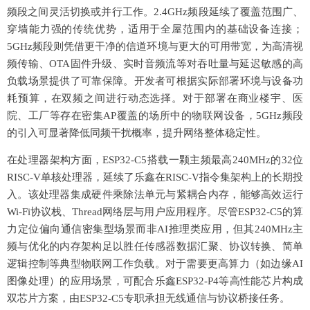
频段之间灵活切换或并行工作。2.4GHz频段延续了覆盖范围广、
穿墙能力强的传统优势，适用于全屋范围内的基础设备连接；
5GHz频段则凭借更干净的信道环境与更大的可用带宽，为高清视
频传输、OTA固件升级、实时音频流等对吞吐量与延迟敏感的高
负载场景提供了可靠保障。开发者可根据实际部署环境与设备功
耗预算，在双频之间进行动态选择。对于部署在商业楼宇、医
院、工厂等存在密集AP覆盖的场所中的物联网设备，5GHz频段
的引入可显著降低同频干扰概率，提升网络整体稳定性。
在处理器架构方面，
ESP32-C5搭载一颗主频最高240MHz的32位
RISC-V单核处理器，延续了乐鑫在RISC-V指令集架构上的长期投
入。该处理器集成硬件乘除法单元与紧耦合内存，能够高效运行
Wi-Fi协议栈、Thread网络层与用户应用程序。尽管ESP32-C5的算
力定位偏向通信密集型场景而非AI推理类应用，但其240MHz主
频与优化的内存架构足以胜任传感器数据汇聚、协议转换、简单
逻辑控制等典型物联网工作负载。对于需要更高算力（如边缘AI
图像处理）的应用场景，可配合乐鑫ESP32-P4等高性能芯片构成
双芯片方案，由ESP32-C5专职承担无线通信与协议桥接任务。