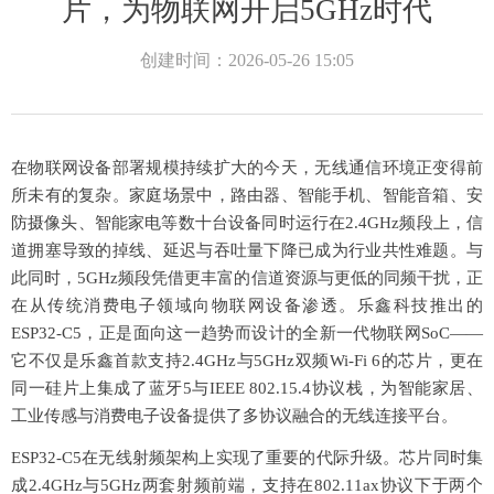
片，为物联网开启5GHz时代
创建时间：
2026-05-26
15:05
在物联网设备部署规模持续扩大的今天，无线通信环境正变得前
所未有的复杂。家庭场景中，路由器、智能手机、智能音箱、安
防摄像头、智能家电等数十台设备同时运行在
2.4GHz频段上，信
道拥塞导致的掉线、延迟与吞吐量下降已成为行业共性难题。与
此同时，5GHz频段凭借更丰富的信道资源与更低的同频干扰，正
在从传统消费电子领域向物联网设备渗透。乐鑫科技推出的
ESP32-C5，正是面向这一趋势而设计的全新一代物联网SoC——
它不仅是乐鑫首款支持2.4GHz与5GHz双频Wi-Fi 6的芯片，更在
同一硅片上集成了蓝牙5与IEEE 802.15.4协议栈，为智能家居、
工业传感与消费电子设备提供了多协议融合的无线连接平台。
ESP32-C5在无线射频架构上实现了重要的代际升级。芯片同时集
成2.4GHz与5GHz两套射频前端，支持在802.11ax协议下于两个