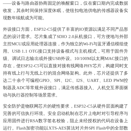
——设备与路由器协商固定的唤醒窗口，仅在窗口期内完成数据
收发，其余时间保持深度休眠，使纽扣电池供电的传感器设备实
现数年续航成为可能。
外设接口方面，
ESP32-C5提供了丰富的IO资源以满足不同产品形
态的设计需求。芯片集成了SDIO 2.0从机接口，可方便地与外部
主控MCU或应用处理器连接，作为独立的Wi-Fi与蓝牙通信模组使
用。USB 1.1 OTG接口支持设备模式与主机模式，可用于固件升
级、调试日志输出或外接USB外设。10/100M以太网MAC接口的
存在，使ESP32-C5可以直接对接有线网络PHY芯片，构建同时支
持有线上行与无线上行的混合网络架构。此外，芯片还提供了多
达二十余个可编程GPIO、SPI、I2C、I2S、UART、LED PWM控
制器及ADC等常规外设接口，满足传感器接入、人机交互界面驱
动与执行器控制等场景需求。
安全防护是物联网芯片的硬性要求，
ESP32-C5从硬件层面构建了
完善的可信执行环境。安全启动机制在芯片上电时对引导程序与
应用固件进行RSA数字签名校验，阻止未经授权的代码在设备上
运行。Flash加密功能以XTS-AES算法对片外SPI Flash中的全部数