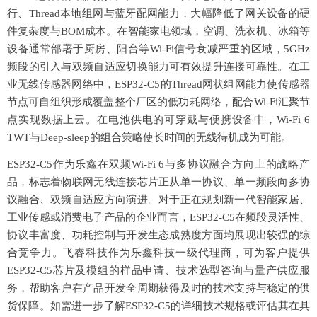
行、Thread本地组网与蓝牙配网能力，大幅降低了网关设备的硬
件复杂度与BOM成本。在智能家电领域，空调、洗衣机、冰箱等
设备通常部署于厨房、阳台等Wi-Fi信号衰减严重的区域，5GHz
频段的引入与双频自适应切换能力可有效提升连接可靠性。在工
业无线传感器网络中，ESP32-C5的Thread网状组网能力使传感器
节点可自组织形成覆盖整个厂区的低功耗网络，配合Wi-Fi汇聚节
点实现数据上云。在电池供电的可穿戴与便携设备中，Wi-Fi 6
TWT与Deep-sleep的组合策略使长时间的无线待机成为可能。
ESP32-C5作为乐鑫在双频Wi-Fi 6与多协议融合方向上的战略产
品，标志着物联网无线连接芯片正从单一协议、单一频段向多协
议融合、双频自适应方向演进。对于正在规划新一代智能家居、
工业传感或消费电子产品的企业而言，ESP32-C5在频段灵活性、
协议丰富度、功耗控制与开发生态成熟度方面均展现出较强的综
合竞争力。飞睿科技作为乐鑫科技一级代理商，可为客户提供
ESP32-C5芯片及模组的样品申请、技术选型咨询与量产供应服
务，帮助客户在产品开发全周期获得及时的技术支持与稳定的供
货保障。如需进一步了解ESP32-C5的详细技术规格或评估其在具