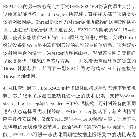
ESP32-C5的另一核心亮点在于对IEEE 802.15.4协议的原生支持，
这使其能够运行Thread与Zigbee协议栈，直接接入基于这两类协
议的网状网络。Thread协议作为Matter标准所依赖的底层IP网络协
议，正在智能家居领域快速普及。ESP32-C5集成的802.15.4射
频，使设备能够在Wi-Fi与Thread网络之间进行桥接，实现Thread
终端设备到Wi-Fi路由器再到云端的端到端IP通信链路。这种双协
议射频融合的设计，为Matter边界路由器、智能家居网关等枢纽
型设备提供了理想的单芯片方案——开发者无需额外添加独立的
Thread射频芯片，即可在一颗SoC上同时完成Wi-Fi上行连接与
Thread本地组网。
在功耗管理层面，
ESP32-C5支持多级休眠模式与动态频率调节机
制。芯片继承了乐鑫在低功耗设计上的技术积累，支持Modem-
sleep、Light-sleep与Deep-sleep三种休眠模式，可针对设备的不同
运行状态选择最优功耗策略。在Deep-sleep模式下，芯片功耗可
降至数微安级别，仅保留RTC定时器与GPIO唤醒功能，适用于电
池供电的无线传感器节点。配合Wi-Fi 6的TWT目标唤醒时间功
能，ESP32-C5可进一步优化周期性数据上报场景中的功耗表现