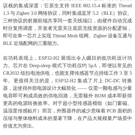
议栈的集成深度：它原生支持 IEEE 802.15.4 标准的 Thread
1.3 与 Zigbee 3.0 网络协议，同时集成蓝牙 5.2（BLE）协议。
三种协议的射频前端共享同一套天线端口，由硬件自动完成
时分复用调度，开发者无需关注底层无线资源的分配逻辑，
即可在单一芯片上实现 Thread Mesh 组网、Zigbee 设备互通与
BLE 近场配网的三重能力。
在功耗表现上，
ESP32-H2 展现出令人瞩目的低功耗设计功
力。芯片在 Deep-sleep 模式下功耗仅约 5μA，即便以常见的
CR2032 纽扣电池供电，也能支撑传感器节点持续工作 3 至 5
年。更值得关注的是，ESP32-H2 集成了片上 DC-DC 转换
器，这使得外部电源设计大幅简化 —— 仅需一颗电感与少量
电容即可构成高效的供电回路，无需额外 BOM 成本即获得
更高的电源转换效率。对于超小型传感器模组（如门窗磁、
温湿度传感贴片）而言，外围器件的减少意味着 PCB 面积的
压缩与整体物料成本的显著下降，在产品大规模量产场景中
价值尤为突出。