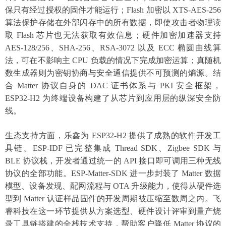
保只有经过授权的固件才能运行；Flash 加密以 XTS-AES-256
算法保护存储在外部闪存中的所有数据，即使攻击者物理读
取 Flash 芯片也无法获取有效信息；硬件加密加速器支持
AES-128/256、SHA-256、RSA-3072 以及 ECC 椭圆曲线算
法，可在不影响主 CPU 负载的情况下完成加密运算；真随机
数生成器则为密钥协商与安全通信提供不可预测的熵源。结
合 Matter 协议自身的 DAC 证书体系与 PKI 安全框架，
ESP32-H2 为终端设备构建了从芯片到应用层的纵深安全防
线。
生态支持方面，乐鑫为
ESP32-H2 提供了成熟的软件开发工
具链。ESP-IDF 已完整集成 Thread SDK、Zigbee SDK 与
BLE 协议栈，开发者通过统一的 API 接口即可调用三种无线
协议的全部功能。ESP-Matter-SDK 进一步封装了 Matter 数据
模型、设备发现、配网流程与 OTA 升级能力，使得从硬件选
型到 Matter 认证样品固件的开发周期被压缩至数周之内。飞
睿科技在这一环节提供从方案选型、硬件设计评审到量产烧
录工具链搭建的全栈技术支持，帮助客户降低 Matter 协议的