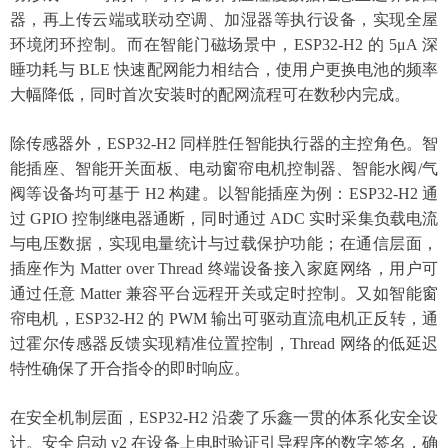
器，再上传云端或联动空调、加湿器等执行设备，实现全屋
环境闭环控制。而在智能门磁场景中，ESP32-H2 的 5μA 深
睡功耗与 BLE 快速配网能力相结合，使用户更换电池的频率
大幅降低，同时首次安装时的配网流程可在数秒内完成。
除传感器外，
ESP32-H2 同样胜任智能执行器的主控角色。智
能插座、智能开关面板、电动窗帘电机控制器、智能水阀/气
阀等设备均可基于 H2 构建。以智能插座为例：ESP32-H2 通
过 GPIO 控制继电器通断，同时通过 ADC 实时采集负载电流
与电压数据，实现电量统计与过载保护功能；在通信层面，
插座作为 Matter over Thread 终端设备接入家庭网络，用户可
通过任意 Matter 兼容平台远程开关或定时控制。又如智能窗
帘电机，ESP32-H2 的 PWM 输出可驱动直流电机正反转，通
过霍尔传感器反馈实现精准位置控制，Thread 网络的低延迟
特性确保了开合指令的即时响应。
在安全机制层面，
ESP32-H2 沿袭了乐鑫一贯的体系化安全设
计。安全启动 v2 在设备上电时验证引导程序的数字签名，确